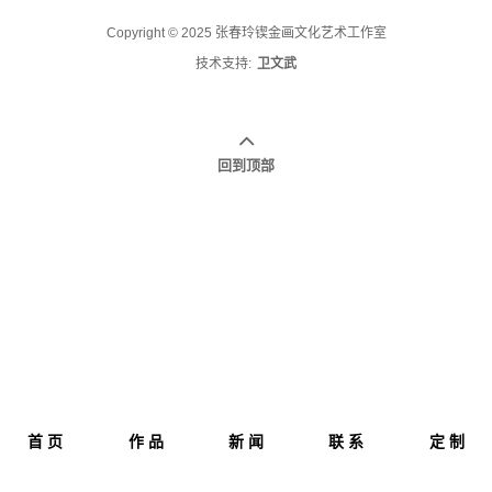
Copyright © 2025 张春玲锲金画文化艺术工作室
技术支持:
卫文武
回到顶部
首 页
作 品
新 闻
联 系
定 制