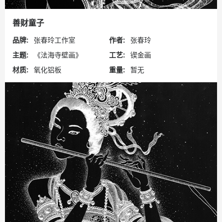
善财童子
品牌:
张春玲工作室
作者:
张春玲
主题:
《法海寺壁画》
工艺:
锲金画
材质:
氧化铝板
重量:
暂无