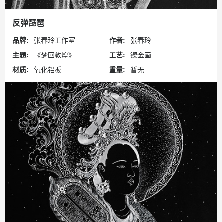
反弹琵琶
品牌:
张春玲工作室
作者:
张春玲
主题:
《梦回敦煌》
工艺:
锲金画
材质:
氧化铝板
重量:
暂无