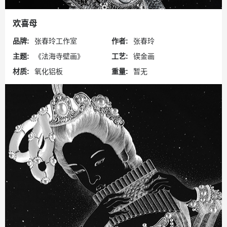
欢喜母
品牌:
张春玲工作室
作者:
张春玲
主题:
《法海寺壁画》
工艺:
锲金画
材质:
氧化铝板
重量:
暂无