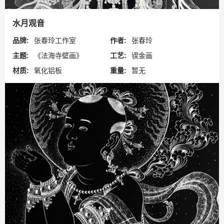
水月观音
品牌:
张春玲工作室
作者:
张春玲
主题:
《法海寺壁画》
工艺:
锲金画
材质:
氧化铝板
重量:
暂无