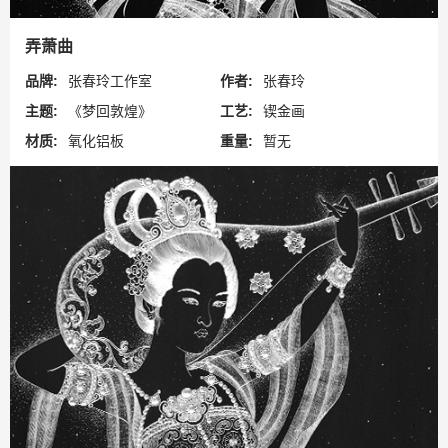
弄萧曲
品牌:
张春玲工作室
作者:
张春玲
主题:
《梦回敦煌》
工艺:
锲金画
材质:
氧化铝板
重量:
暂无