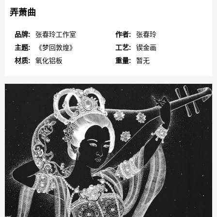
弄萧曲
品牌:
张春玲工作室
作者:
张春玲
主题:
《梦回敦煌》
工艺:
锲金画
材质:
氧化铝板
重量:
暂无