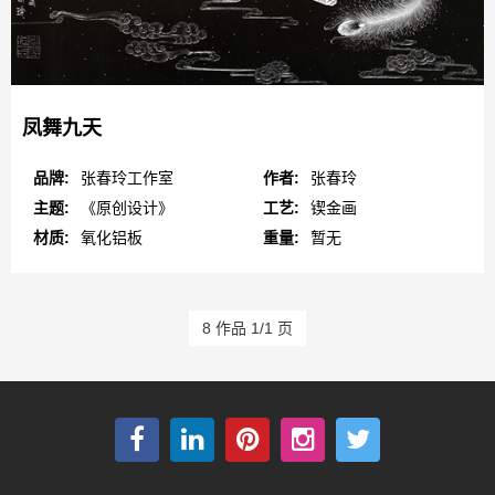
凤舞九天
品牌:
张春玲工作室
作者:
张春玲
主题:
《原创设计》
工艺:
锲金画
材质:
氧化铝板
重量:
暂无
8 作品 1/1 页