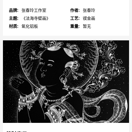
品牌:
张春玲工作室
作者:
张春玲
主题:
《法海寺壁画》
工艺:
锲金画
材质:
氧化铝板
重量:
暂无