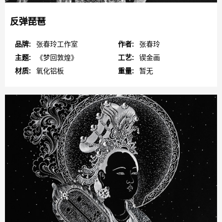
反弹琵琶
品牌:
张春玲工作室
作者:
张春玲
主题:
《梦回敦煌》
工艺:
锲金画
材质:
氧化铝板
重量:
暂无