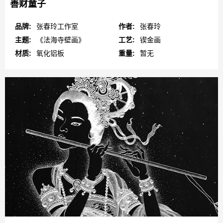
善财童子
品牌:
张春玲工作室
作者:
张春玲
主题:
《法海寺壁画》
工艺:
锲金画
材质:
氧化铝板
重量:
暂无