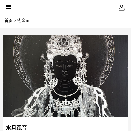
首页
>
锲金画
水月观音