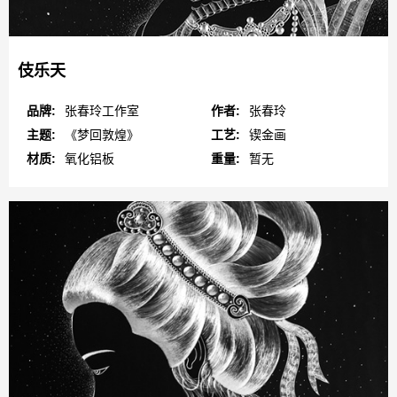
伎乐天
品牌:
张春玲工作室
作者:
张春玲
主题:
《梦回敦煌》
工艺:
锲金画
材质:
氧化铝板
重量:
暂无