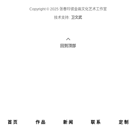
Copyright © 2025 张春玲锲金画文化艺术工作室
技术支持:
卫文武
回到顶部
首 页
作 品
新 闻
联 系
定 制